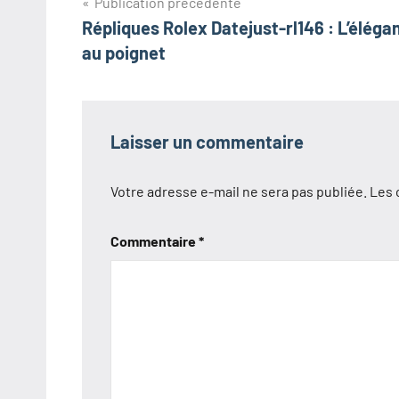
Navigation
Publication précédente
Répliques Rolex Datejust-rl146 : L’éléga
de
au poignet
l’article
Laisser un commentaire
Votre adresse e-mail ne sera pas publiée.
Les 
Commentaire
*