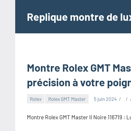
Aller
au
Replique montre de lux
contenu
Montre Rolex GMT Maste
précision à votre poig
Rolex
Rolex GMT Master
5 juin 2024
Montre Rolex GMT Master II Noire 116719 : L