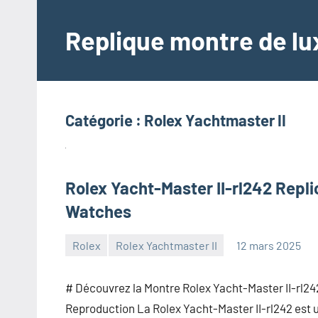
Aller
au
Replique montre de lux
contenu
Catégorie :
Rolex Yachtmaster II
Rolex Yacht-Master II-rl242 Repli
Watches
Rolex
Rolex Yachtmaster II
12 mars 2025
Aucun
commentaire
# Découvrez la Montre Rolex Yacht-Master II-rl24
Reproduction La Rolex Yacht-Master II-rl242 est 