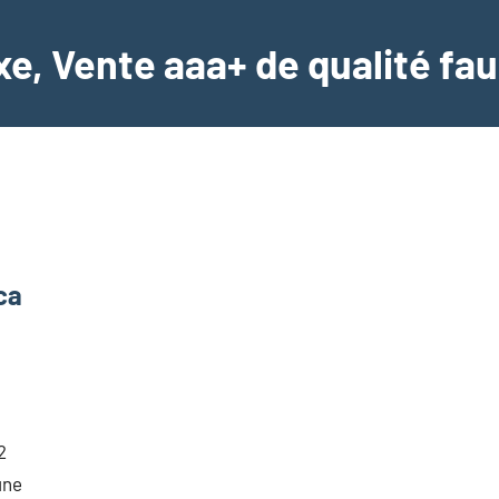
e, Vente aaa+ de qualité fau
ca
2
une