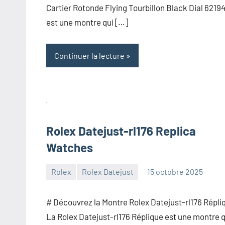
Cartier Rotonde Flying Tourbillon Black Dial 6219
est une montre qui […]
Continuer la lecture
Rolex Datejust-rl176 Replica
Watches
Rolex
Rolex Datejust
15 octobre 2025
Aucun
commentaire
# Découvrez la Montre Rolex Datejust-rl176 Répli
La Rolex Datejust-rl176 Réplique est une montre q