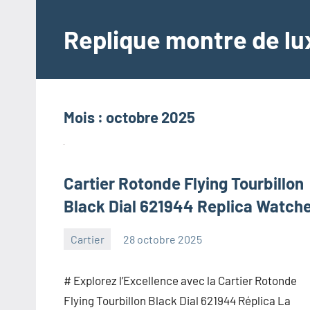
Aller
au
Replique montre de lux
contenu
Mois :
octobre 2025
Cartier Rotonde Flying Tourbillon
Black Dial 621944 Replica Watch
Cartier
28 octobre 2025
Aucun
commentaire
# Explorez l’Excellence avec la Cartier Rotonde
Flying Tourbillon Black Dial 621944 Réplica La