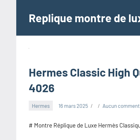
Aller
au
Replique montre de lux
contenu
Hermes Classic High Q
4026
Hermes
16 mars 2025
Aucun comment
# Montre Réplique de Luxe Hermès Classiqu