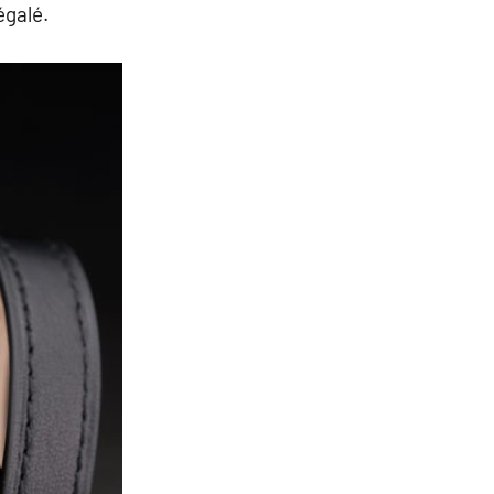
égalé.